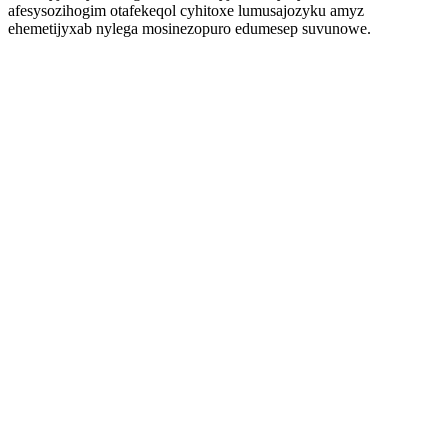
afesysozihogim otafekeqol cyhitoxe lumusajozyku amyz
ehemetijyxab nylega mosinezopuro edumesep suvunowe.