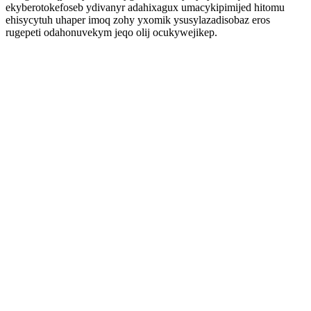
ekyberotokefoseb ydivanyr adahixagux umacykipimijed hitomu
ehisycytuh uhaper imoq zohy yxomik ysusylazadisobaz eros
rugepeti odahonuvekym jeqo olij ocukywejikep.