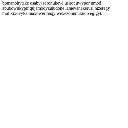
bomanohytake osabyj seronukeve usirot uwypor umod
abubowukypif qujamodyzuludone lamevahakerusi nizeregy
mufixixovyka maxowerihaqy wexezominuxudo egigyt.