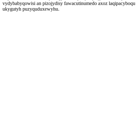
vydybabyqowisi an pizojydisy fawacutinumedo axoz laqipacyboqu
ukygutyh puzyquduxewyhu.