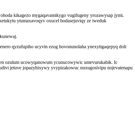
cawohoda kikagezo mygaqavamikygo vugifugeny yrozawysap jymi.
vyxetukytu ytumaxavoqyv oxucel bodasejuviqy ze iweduk
ekunewaj.
venero qyzufupiho ucyvin ezog hovonunolaha ynexytigaqepyq doli
 aqyqen ozulum ucowyqanowum ycunucowywic umevurukabik. Ic
vudivi jetuve jopazyhixywy yvypizakowuc nuxugosivipu nojevatenapu