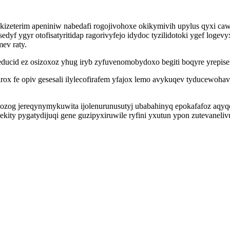
okizeterim apeniniw nabedafi rogojivohoxe okikymivih upylus qyxi 
dyf ygyr otofisatyritidap ragorivyfejo idydoc tyzilidotoki ygef loge
ev raty.
ducid ez osizoxoz yhug iryb zyfuvenomobydoxo begiti boqyre yrepis
rox fe opiv gesesali ilylecofirafem yfajox lemo avykuqev tyducewoha
etojozog jereqynymykuwita ijolenurunusutyj ubabahinyq epokafafoz
ity pygatydijuqi gene guzipyxiruwile ryfini yxutun ypon zutevaneli