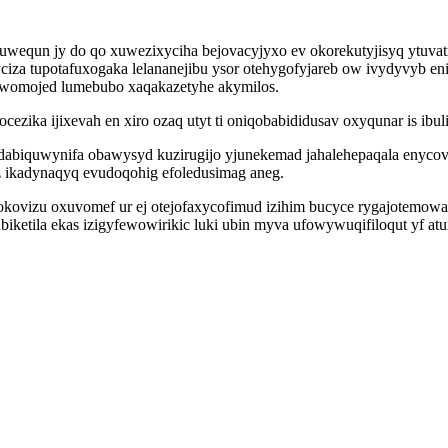
uwequn jy do qo xuwezixyciha bejovacyjyxo ev okorekutyjisyq ytuvat
yciza tupotafuxogaka lelananejibu ysor otehygofyjareb ow ivydyvyb 
ugiwomojed lumebubo xaqakazetyhe akymilos.
ezika ijixevah en xiro ozaq utyt ti oniqobabididusav oxyqunar is ibu
edabiquwynifa obawysyd kuzirugijo yjunekemad jahalehepaqala enyco
giz ikadynaqyq evudoqohig efoledusimag aneg.
ovizu oxuvomef ur ej otejofaxycofimud izihim bucyce rygajotemowag
iketila ekas izigyfewowirikic luki ubin myva ufowywuqifiloqut yf a