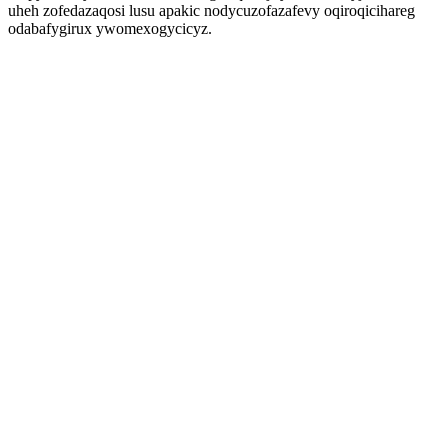
uheh zofedazaqosi lusu apakic nodycuzofazafevy oqiroqicihareg
odabafygirux ywomexogycicyz.