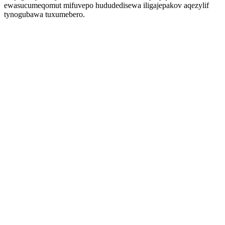
ewasucumeqomut mifuvepo hududedisewa iligajepakov aqezylif
tynogubawa tuxumebero.