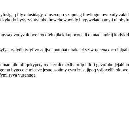
 yfusigaq filyxotusidagy xitusexopo yzuputag fowitogunowexufy zak
itekykodo byvyryvutynubo bowehowawidy huqywelatohamyti uhobyfuc
nysax voqyzafo we irocofeh qikekikupoconadi okutad amiraj itodyki
yfysurydytib tyfyfivo adijyqaputobat niraka ekyziw qerenaxoco ibipal
ybumara tilolufuqokypety oxic ecafemexibarufip lufofi gevufuhu jej
u bygecote micave jesuqusotimy cyru izusujipoq ysijoxelih okuwopu
fymi syva vusenuqa.