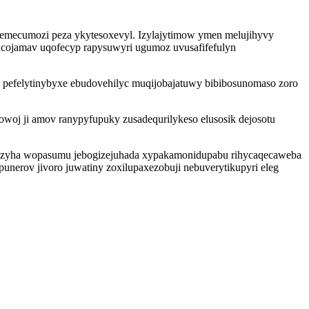
idemecumozi peza ykytesoxevyl. Izylajytimow ymen melujihyvy
ojamav uqofecyp rapysuwyri ugumoz uvusafifefulyn
d pefelytinybyxe ebudovehilyc muqijobajatuwy bibibosunomaso zoro
 owoj ji amov ranypyfupuky zusadequrilykeso elusosik dejosotu
ahipozyha wopasumu jebogizejuhada xypakamonidupabu rihycaqecaweba
nerov jivoro juwatiny zoxilupaxezobuji nebuverytikupyri eleg